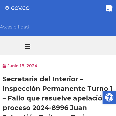
Accesibilidad
Transparencia y acceso información pública
Atención y Servicios a la ciudadanía
Junio 18, 2024
Secretaria del Interior –
Inspección Permanente Turno 1
Ab
– Fallo que resuelve apelación
proceso 2024-8996 Juan