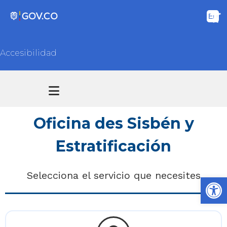
Accesibilidad
Transparencia y acceso información pública
Atención y Servicios a la ciudadanía
Oficina des Sisbén y
Estratificación
Selecciona el servicio que necesites
Ab