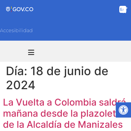
Accesibilidad
Transparencia y acceso información pública
Atención y Servicios a la ciudadanía
Día:
18 de junio de
2024
La Vuelta a Colombia saldrá
Ab
mañana desde la plazoleta
de la Alcaldía de Manizales