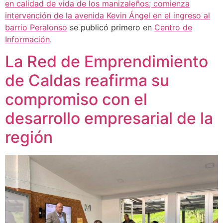
en calidad de vida de los manizaleños; comienza
intervención de la avenida Kevin Ángel en el ingreso al
barrio Peralonso
se publicó primero en
Centro de
Información
.
La Red de Emprendimiento
de Caldas reafirma su
compromiso con el
desarrollo empresarial de la
región