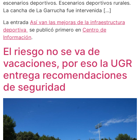
escenarios deportivos. Escenarios deportivos rurales.
La cancha de La Garrucha fue intervenida […]
La entrada
Así van las mejoras de la infraestructura
deportiva
se publicó primero en
Centro de
Información
.
El riesgo no se va de
vacaciones, por eso la UGR
entrega recomendaciones
de seguridad