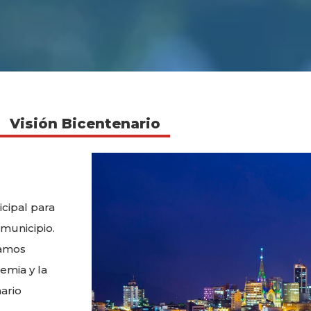
Visión Bicentenario
icipal para
 municipio.
camos
demia y la
nario