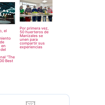
Por primera vez,
, el
50 huerteros de
Manizales se
miento
unen para
 de
compartir sus
 en
experiencias
 del
onal “The
00 Best