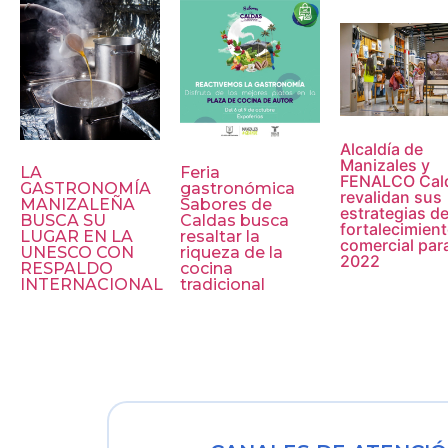
Alcaldía de
Manizales y
LA
Feria
FENALCO Cal
GASTRONOMÍA
gastronómica
revalidan sus
MANIZALEÑA
Sabores de
estrategias d
BUSCA SU
Caldas busca
fortalecimien
LUGAR EN LA
resaltar la
comercial para
UNESCO CON
riqueza de la
2022
RESPALDO
cocina
INTERNACIONAL
tradicional