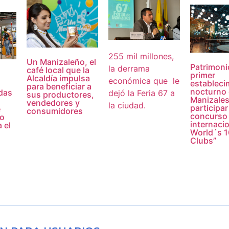
255 mil millones,
Un Manizaleño, el
Patrimonio
la derrama
café local que la
primer
Alcaldía impulsa
económica que le
estableci
para beneficiar a
nocturno
das
dejó la Feria 67 a
sus productores,
Manizales
vendedores y
la ciudad.
participar
e
consumidores
concurso
to
internaci
 el
World´s 1
Clubs”