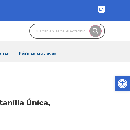
arías
Páginas asociadas
Ab
tanilla Única,