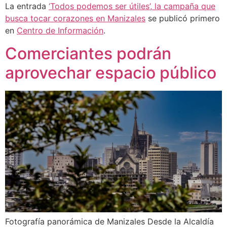
La entrada
‘Todos podemos ser útiles’, la campaña que
busca tocar corazones en Manizales
se publicó primero
en
Centro de Información
.
Comerciantes podrán
aprovechar espacio público
Fotografía panorámica de Manizales Desde la Alcaldía