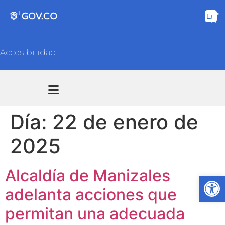
Accesibilidad
Transparencia y acceso información pública
Atención y Servicios a la ciudadanía
Día:
22 de enero de
2025
Alcaldía de Manizales
Ab
adelanta acciones que
permitan una adecuada