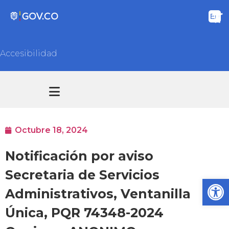
Accesibilidad
Transparencia y acceso información pública
Atención y Servicios a la ciudadanía
Octubre 18, 2024
Notificación por aviso
Secretaria de Servicios
Ab
Administrativos, Ventanilla
Única, PQR 74348-2024