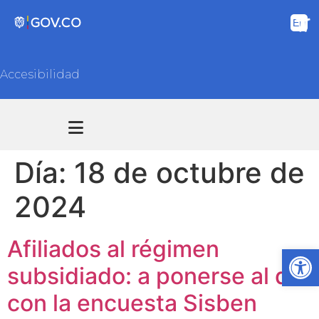
Accesibilidad
Transparencia y acceso información pública
Atención y Servicios a la ciudadanía
Día:
18 de octubre de
2024
Afiliados al régimen
Ab
subsidiado: a ponerse al día
con la encuesta Sisben