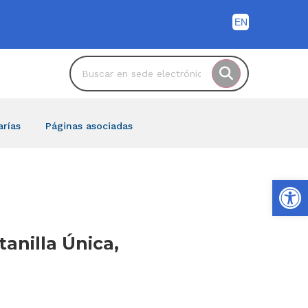
arías
Páginas asociadas
Ab
tanilla Única,