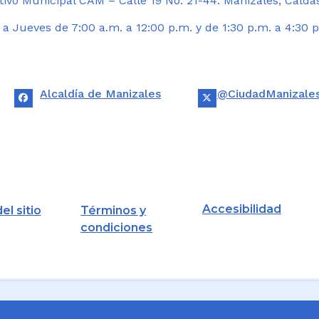
ivo Municipal CAM – Calle 19 No. 21-44. Manizales, Calda
 Jueves de 7:00 a.m. a 12:00 p.m. y de 1:30 p.m. a 4:30 p
Alcaldía de Manizales
@CiudadManizale
Accesibilidad
el sitio
Términos y
condiciones