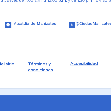
 Jueves de 7:00 a.m. a 12:00 p.m. y de 1:30 p.m. a 4:30 p
Alcaldía de Manizales
@CiudadManizale
Accesibilidad
el sitio
Términos y
condiciones