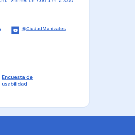
.m. Viernes de 7:00 a.m. a 3:00
s
@CiudadManizales
Encuesta de
usabilidad