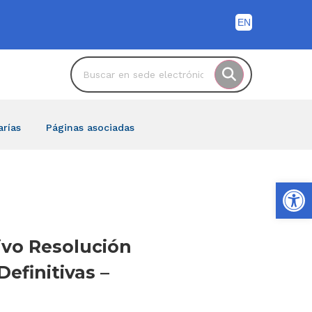
arías
Páginas asociadas
Ab
ivo Resolución
efinitivas –