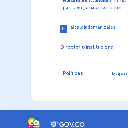
Horario de Atención:
Lunes a
p.m. , en jornada continua
alcaldiademanizales
Directorio institucional
Políticas
Mapa d