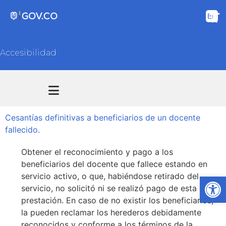
Accesibilidad
Transparencia y acceso información pública
Atención y Servicios a la ciudadanía
Cesantías definitivas a beneficiarios de un docente
fallecido.
Obtener el reconocimiento y pago a los
beneficiarios del docente que fallece estando en
servicio activo, o que, habiéndose retirado del
Ab
servicio, no solicitó ni se realizó pago de esta
prestación. En caso de no existir los beneficiarios,
la pueden reclamar los herederos debidamente
reconocidos y conforme a los términos de la