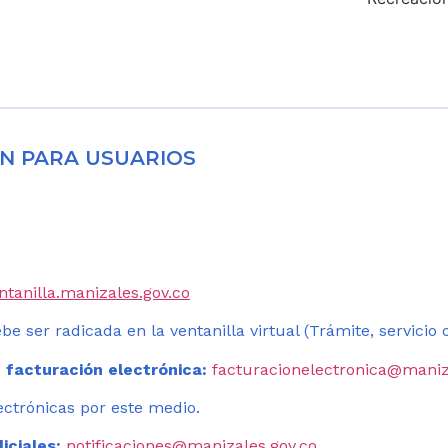
N PARA USUARIOS
entanilla.manizales.gov.co
be ser radicada en la ventanilla virtual (Trámite, servicio
 facturación electrónica:
facturacionelectronica@maniz
ectrónicas por este medio.
iciales:
notificaciones@manizales.gov.co