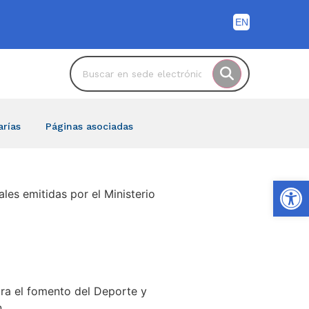
arías
Páginas asociadas
Ab
les emitidas por el Ministerio
ra el fomento del Deporte y
n