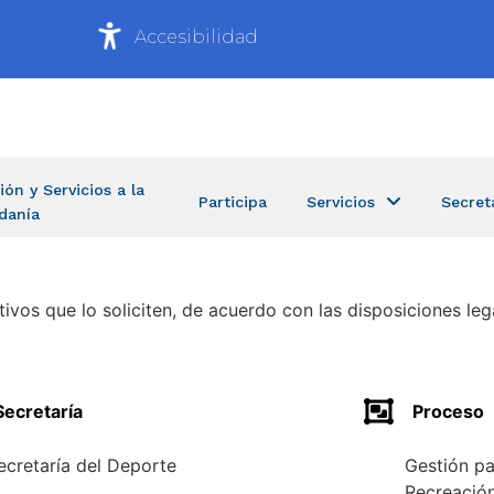
Accesibilidad
ión y Servicios a la
Participa
Servicios
Secret
danía
ivos que lo soliciten, de acuerdo con las disposiciones lega
Secretaría
Proceso
ecretaría del Deporte
Gestión pa
Recreació