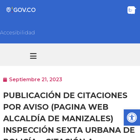
Accesibilidad
Transparencia y acceso información pública
Atención y Servicios a la ciudadanía
Septiembre 21, 2023
PUBLICACIÓN DE CITACIONES
POR AVISO (PAGINA WEB
Ab
ALCALDÍA DE MANIZALES)
INSPECCIÓN SEXTA URBANA DE