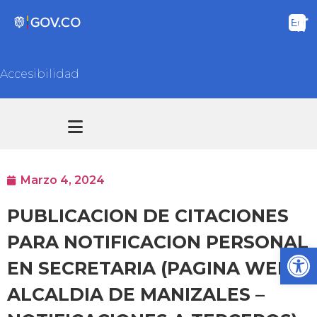
Accesibilidad
Transparencia y acceso información pública
Atención y Servicios a la ciudadanía
Marzo 4, 2024
PUBLICACION DE CITACIONES
PARA NOTIFICACION PERSONAL
Ab
EN SECRETARIA (PAGINA WEB
ALCALDIA DE MANIZALES –