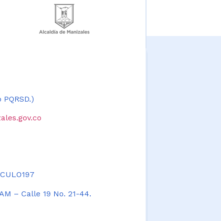
 o PQRSD.)
ales.gov.co
TICULO197
AM – Calle 19 No. 21-44.