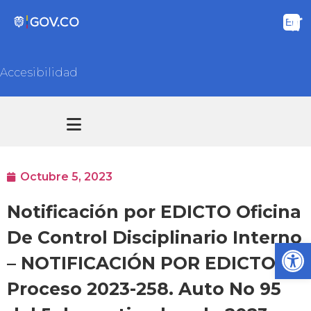
Accesibilidad
Transparencia y acceso información pública
Atención y Servicios a la ciudadanía
Octubre 5, 2023
Notificación por EDICTO Oficina
De Control Disciplinario Interno
Ab
– NOTIFICACIÓN POR EDICTO –
Proceso 2023-258. Auto No 95