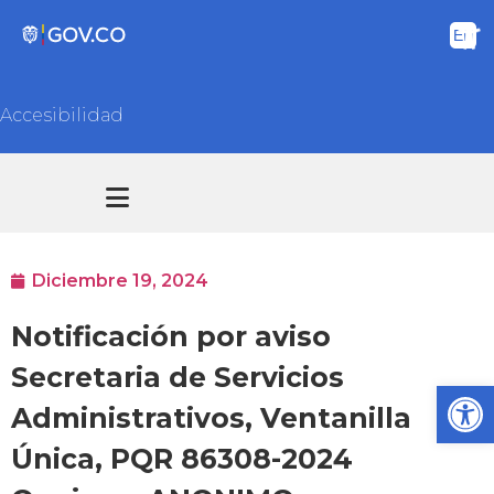
Accesibilidad
Transparencia y acceso información pública
Atención y Servicios a la ciudadanía
Diciembre 19, 2024
Notificación por aviso
Secretaria de Servicios
Ab
Administrativos, Ventanilla
Única, PQR 86308-2024