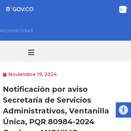
Accesibilidad
Transparencia y acceso información pública
Atención y Servicios a la ciudadanía
Noviembre 19, 2024
Notificación por aviso
Secretaria de Servicios
Ab
Administrativos, Ventanilla
Única, PQR 80984-2024