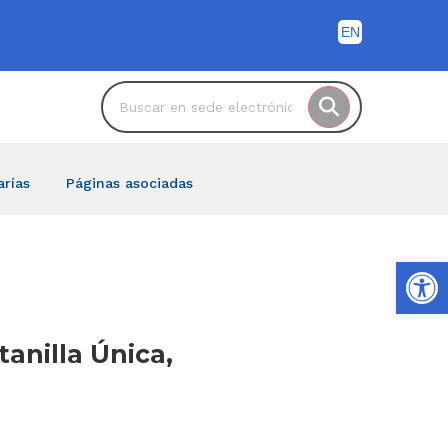
arías
Páginas asociadas
Ab
tanilla Única,