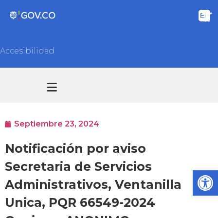
Accesibilidad
Transparencia y acceso información pública
Atención y Servicios a la ciudadanía
Septiembre 23, 2024
Notificación por aviso
Secretaria de Servicios
Ab
Administrativos, Ventanilla
Unica, PQR 66549-2024