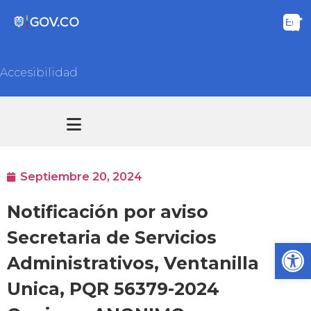
Accesibilidad
Transparencia y acceso información pública
Atención y Servicios a la ciudadanía
Septiembre 20, 2024
Notificación por aviso
Secretaria de Servicios
Ab
Administrativos, Ventanilla
Unica, PQR 56379-2024