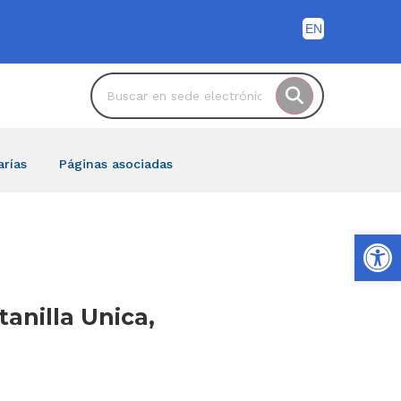
arías
Páginas asociadas
Ab
tanilla Unica,