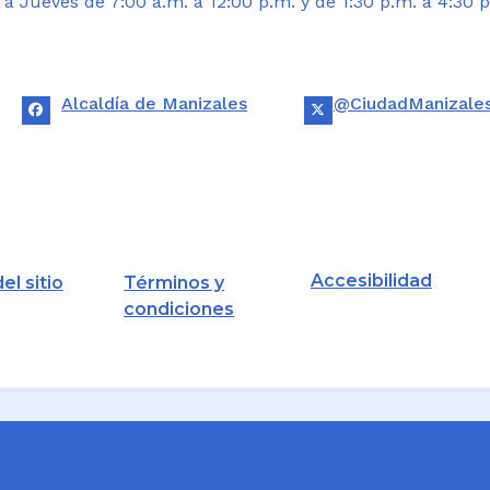
 Jueves de 7:00 a.m. a 12:00 p.m. y de 1:30 p.m. a 4:30 p
Alcaldía de Manizales
@CiudadManizale
Accesibilidad
el sitio
Términos y
condiciones