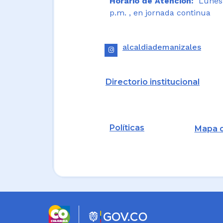
Horario de Atención:
Lunes a
p.m. , en jornada continua
alcaldiademanizales
Directorio institucional
Políticas
Mapa d