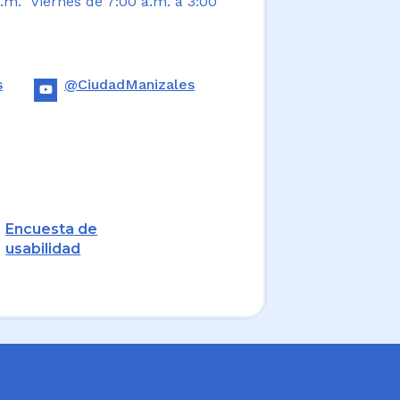
.m. Viernes de 7:00 a.m. a 3:00
s
@CiudadManizales
Encuesta de
usabilidad