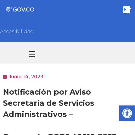
Accesibilidad
Transparencia y acceso información pública
Atención y Servicios a la ciudadanía
Junio 14, 2023
Notificación por Aviso
Secretaría de Servicios
Ab
Administrativos –