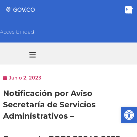
Accesibilidad
Transparencia y acceso información pública
Atención y Servicios a la ciudadanía
Junio 2, 2023
Notificación por Aviso
Secretaría de Servicios
Ab
Administrativos –