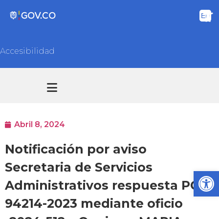
Accesibilidad
Transparencia y acceso información pública
Atención y Servicios a la ciudadanía
Abril 8, 2024
Notificación por aviso
Secretaria de Servicios
Ab
Administrativos respuesta PQR
94214-2023 mediante oficio