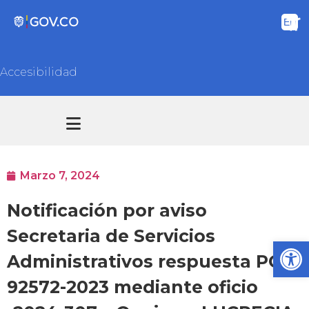
Accesibilidad
Transparencia y acceso información pública
Atención y Servicios a la ciudadanía
Marzo 7, 2024
Notificación por aviso
Secretaria de Servicios
Ab
Administrativos respuesta PQR
92572-2023 mediante oficio