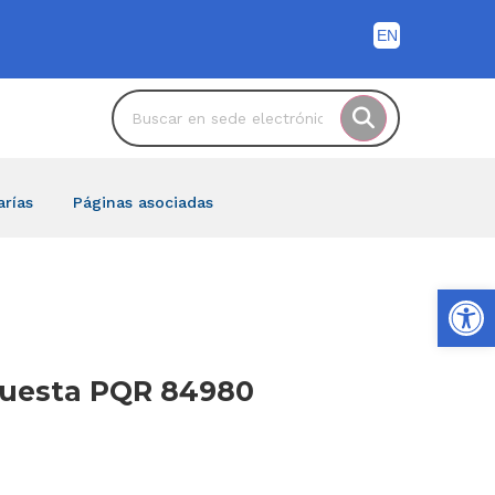
arías
Páginas asociadas
Ab
spuesta PQR 84980