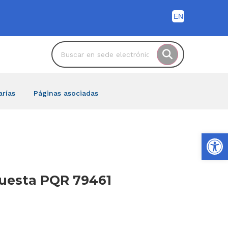
arías
Páginas asociadas
Ab
spuesta PQR 79461