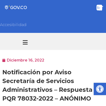
Accesibilidad
Transparencia y acceso información pública
Atención y Servicios a la ciudadanía
Diciembre 16, 2022
Notificación por Aviso
Secretaría de Servicios
Ab
Administrativos – Respuesta
PQR 78032-2022 – ANÓNIMO