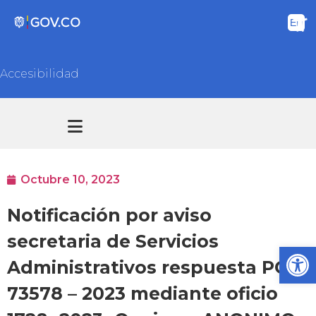
Accesibilidad
Transparencia y acceso información pública
Atención y Servicios a la ciudadanía
Octubre 10, 2023
Notificación por aviso
secretaria de Servicios
Ab
Administrativos respuesta PQR
73578 – 2023 mediante oficio