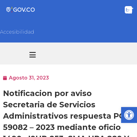
Accesibilidad
Transparencia y acceso información pública
Atención y Servicios a la ciudadanía
Agosto 31, 2023
Notificacion por aviso
Secretaria de Servicios
Ab
Administrativos respuesta PQR
59082 – 2023 mediante oficio