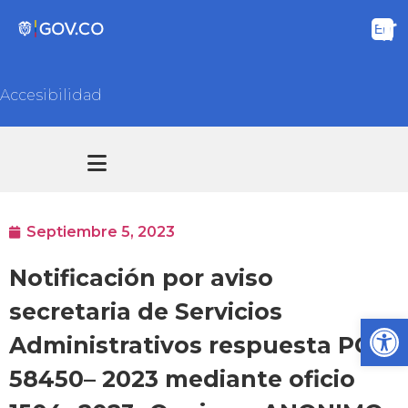
Accesibilidad
Transparencia y acceso información pública
Atención y Servicios a la ciudadanía
Septiembre 5, 2023
Notificación por aviso
secretaria de Servicios
Ab
Administrativos respuesta PQR
58450– 2023 mediante oficio