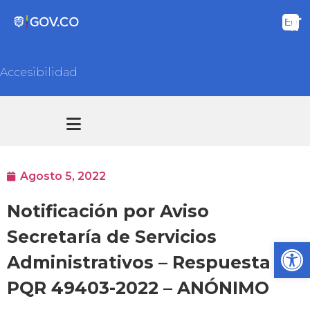
Accesibilidad
Transparencia y acceso información pública
Atención y Servicios a la ciudadanía
Agosto 5, 2022
Notificación por Aviso
Secretaría de Servicios
Ab
Administrativos – Respuesta
PQR 49403-2022 – ANÓNIMO