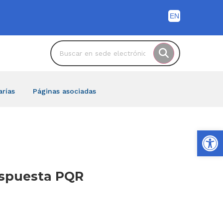
arías
Páginas asociadas
Ab
Respuesta PQR