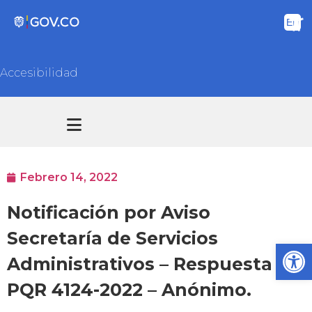
Accesibilidad
Transparencia y acceso información pública
Atención y Servicios a la ciudadanía
Febrero 14, 2022
Notificación por Aviso
Secretaría de Servicios
Ab
Administrativos – Respuesta
PQR 4124-2022 – Anónimo.