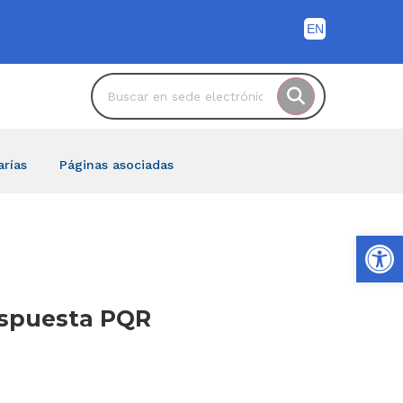
arías
Páginas asociadas
Ab
Respuesta PQR