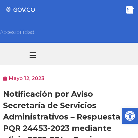
Accesibilidad
Transparencia y acceso información pública
Atención y Servicios a la ciudadanía
Mayo 12, 2023
Notificación por Aviso
Secretaría de Servicios
Ab
Administrativos – Respuesta
PQR 24453-2023 mediante