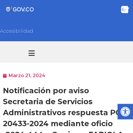
Accesibilidad
Transparencia y acceso información pública
Atención y Servicios a la ciudadanía
Marzo 21, 2024
Notificación por aviso
Secretaria de Servicios
Ab
Administrativos respuesta PQR
20433-2024 mediante oficio