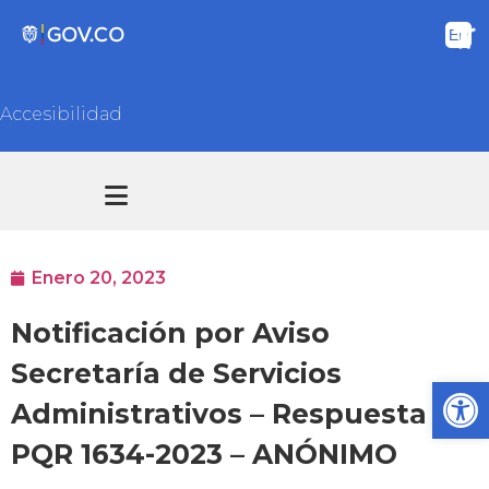
Accesibilidad
Transparencia y acceso información pública
Atención y Servicios a la ciudadanía
Enero 20, 2023
Notificación por Aviso
Secretaría de Servicios
Ab
Administrativos – Respuesta
PQR 1634-2023 – ANÓNIMO