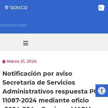
Accesibilidad
Transparencia y acceso información pública
Atención y Servicios a la ciudadanía
Marzo 21, 2024
Notificación por aviso
Secretaria de Servicios
Ab
Administrativos respuesta PQR
11087-2024 mediante oficio