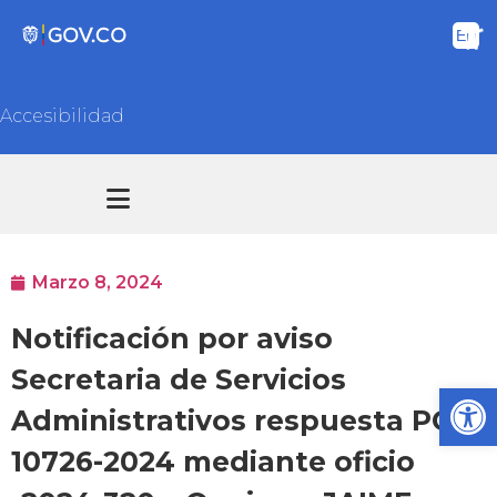
Accesibilidad
Transparencia y acceso información pública
Atención y Servicios a la ciudadanía
Marzo 8, 2024
Notificación por aviso
Secretaria de Servicios
Ab
Administrativos respuesta PQR
10726-2024 mediante oficio