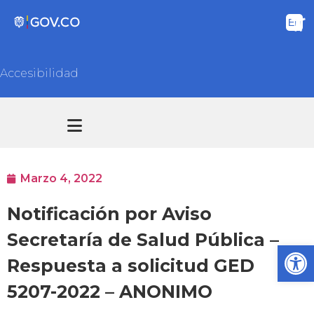
Accesibilidad
Transparencia y acceso información pública
Atención y Servicios a la ciudadanía
Marzo 4, 2022
Notificación por Aviso
Secretaría de Salud Pública –
Ab
Respuesta a solicitud GED
5207-2022 – ANONIMO