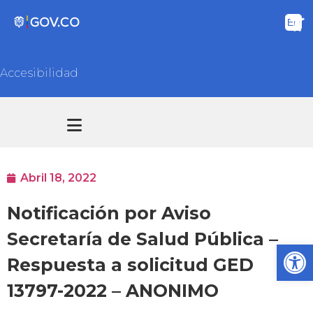
Accesibilidad
Transparencia y acceso información pública
Atención y Servicios a la ciudadanía
Abril 18, 2022
Notificación por Aviso
Secretaría de Salud Pública –
Ab
Respuesta a solicitud GED
13797-2022 – ANONIMO