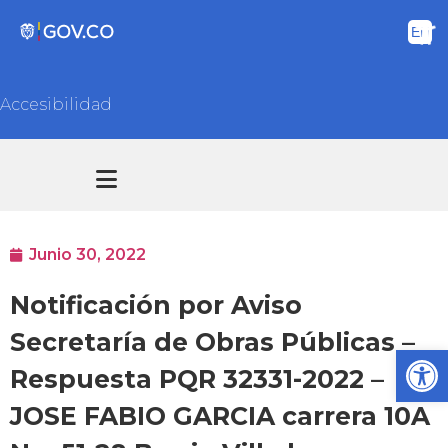
Accesibilidad
Transparencia y acceso información pública
Atención y Servicios a la ciudadanía
Junio 30, 2022
Notificación por Aviso
Secretaría de Obras Públicas –
Ab
Respuesta PQR 32331-2022 –
JOSE FABIO GARCIA carrera 10A