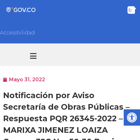
Accesibilidad
Transparencia y acceso información pública
Atención y Servicios a la ciudadanía
Mayo 31, 2022
Notificación por Aviso
Secretaría de Obras Públicas –
Ab
Respuesta PQR 26345-2022 –
MARIXA JIMENEZ LOAIZA