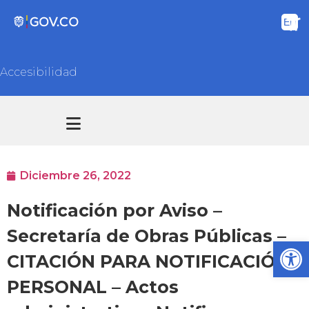
Accesibilidad
Transparencia y acceso información pública
Atención y Servicios a la ciudadanía
Diciembre 26, 2022
Notificación por Aviso –
Secretaría de Obras Públicas –
Ab
CITACIÓN PARA NOTIFICACIÓN
PERSONAL – Actos