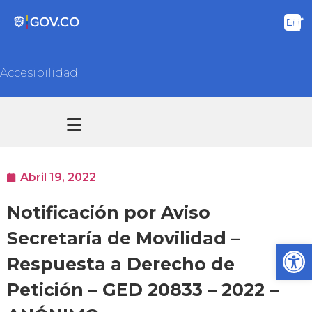
Accesibilidad
Transparencia y acceso información pública
Atención y Servicios a la ciudadanía
Abril 19, 2022
Notificación por Aviso
Secretaría de Movilidad –
Ab
Respuesta a Derecho de
Petición – GED 20833 – 2022 –