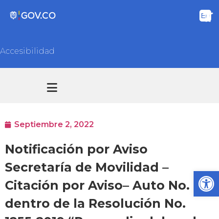
Accesibilidad
Transparencia y acceso información pública
Atención y Servicios a la ciudadanía
Septiembre 2, 2022
Notificación por Aviso
Secretaría de Movilidad –
Ab
Citación por Aviso– Auto No. 01
dentro de la Resolución No.